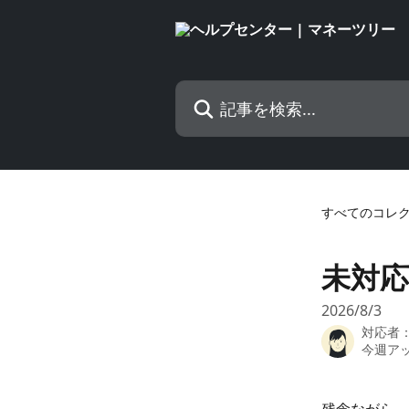
メインコンテンツにスキップ
記事を検索...
すべてのコレ
未対
2026/8/3
対応者
今週ア