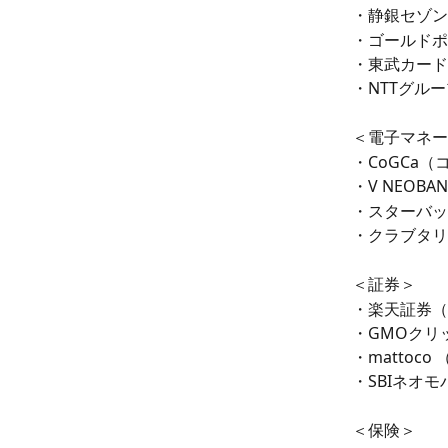
・静銀セゾン
・ゴールドポ
・東武カード
・NTTグル
＜電子マネー
・CoGCa（
・V NEOB
・スターバッ
・クラブタリ
＜証券＞
・楽天証券（
・GMOクリ
・mattoc
・SBIネオ
＜保険＞