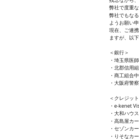
残念ながら、
弊社で度重な
弊社でもなる
ようお願い申
現在、ご連携
ますが、以下
＜銀行＞
・埼玉県医師
・北郡信用組
・商工組合中
・大阪府警察
＜クレジット
・e-kenet 
・大和ハウス
・高島屋カー
・セゾンカー
・りそなカー