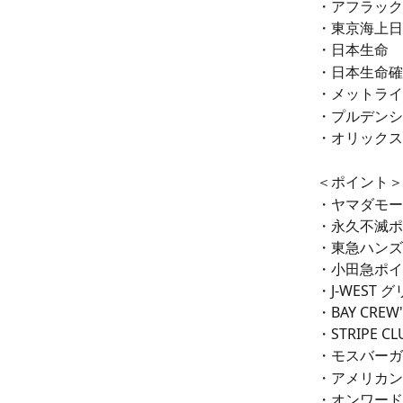
・アフラック
・東京海上日
・日本生命
・日本生命確
・メットライ
・プルデンシ
・オリックス
＜ポイント＞
・ヤマダモー
・永久不滅ポ
・東急ハンズ
・小田急ポイ
・J-WEST
・BAY CRE
・STRIPE 
・モスバーガ
・アメリカン航
・オンワード