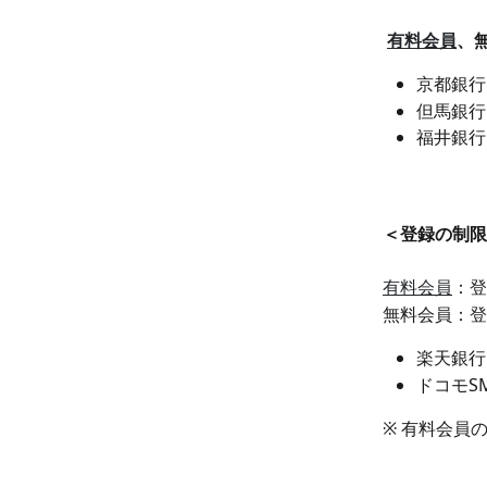
有料会員
、
京都銀行
但馬銀行
福井銀行
＜登録の制限
有料会員
：登
無料会員：登
楽天銀行
ドコモS
※ 有料会員